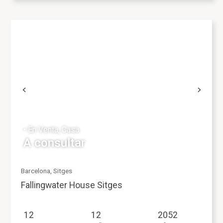
Propiedades
Referencia
Operación
• En Venta, Casa
A consultar
Tipo
Barcelona, Sitges
Fallingwater House Sitges
Precio
12
12
2052