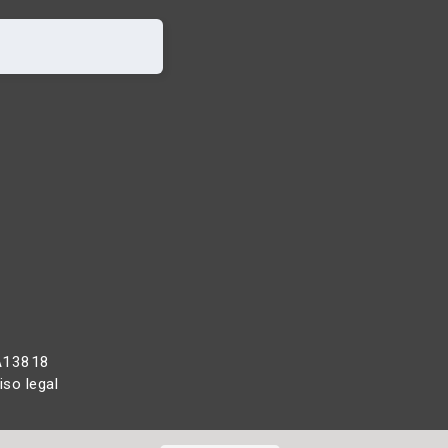
 A13818
iso legal