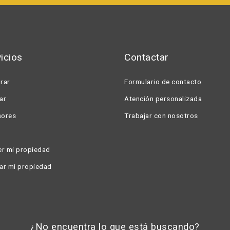
X Cerrar ventana
icios
Contactar
rar
Formulario de contacto
lar
Atención personalizada
sores
Trabajar con nosotros
a
r mi propiedad
lar mi propiedad
¿No encuentra lo que está buscando?