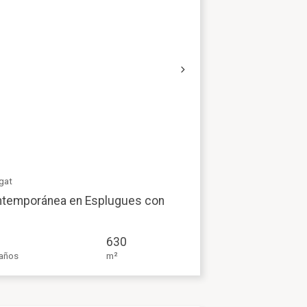
egat
ontemporánea en Esplugues con
630
años
m²