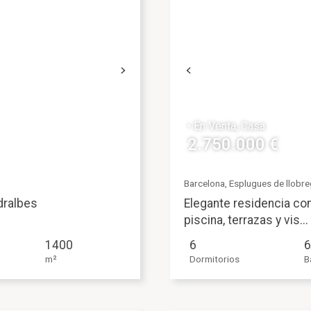
• En Venta, Casa
2.750.000 €
Barcelona, Esplugues de llobr
dralbes
Elegante residencia c
piscina, terrazas y vis...
1400
6
6
m²
Dormitorios
B